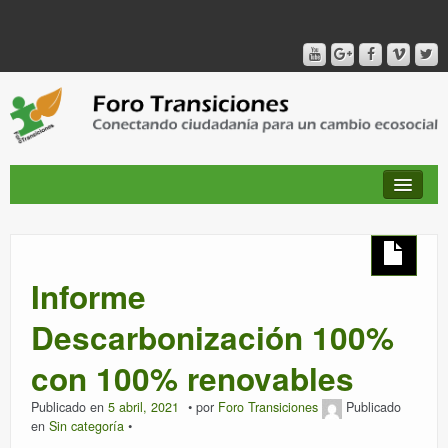
QUIÉNES SOMOS
Informe
PUBLICACIONES + TIEMPO DE TRANSICIONES
Descarbonización 100%
con 100% renovables
RED AMIG@S DEL FORO
Publicado en
5 abril, 2021
por
Foro Transiciones
Publicado
en
Sin categoría
CANAL DE VIDEO