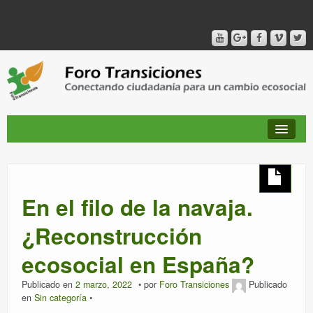
QUIÉNES SOMOS
En el filo de la navaja.
PUBLICACIONES + TIEMPO DE TRANSICIONES
¿Reconstrucción
ecosocial en España?
RED AMIG@S DEL FORO
Publicado en
2 marzo, 2022
por
Foro Transiciones
Publicado
en
Sin categoría
CANAL DE VIDEO