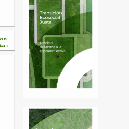
os de
tica
»