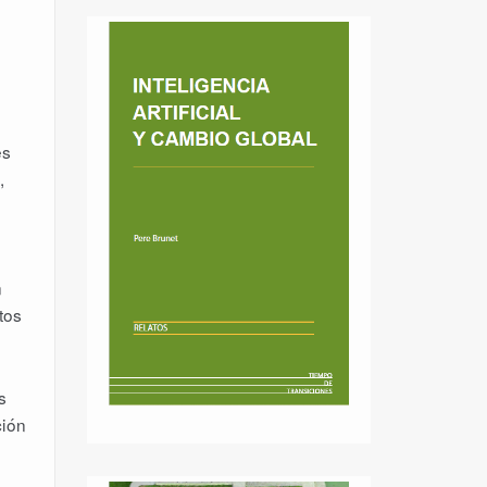
es
,
n
tos
s
ción