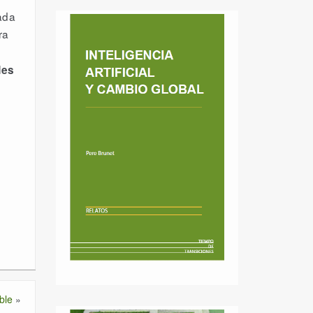
ada
ra
des
ble
»