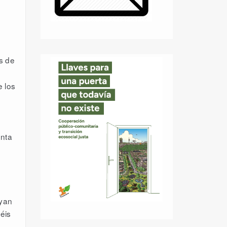
s de
e los
enta
oyan
éis