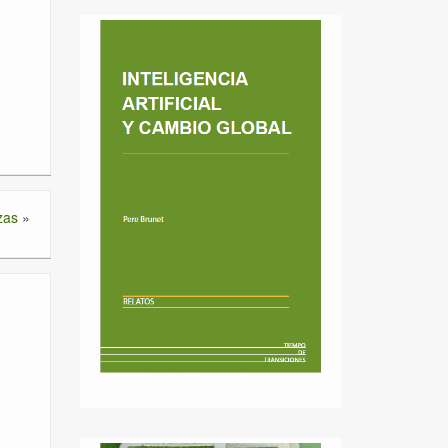
zas
»