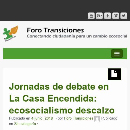
QUIÉNES SOMOS
Jornadas de debate en
PUBLICACIONES + TIEMPO DE TRANSICIONES
La Casa Encendida:
ecosocialismo descalzo
RED AMIG@S DEL FORO
Publicado en
4 junio, 2018
por
Foro Transiciones
Publicado
en
Sin categoría
CANAL DE VIDEO