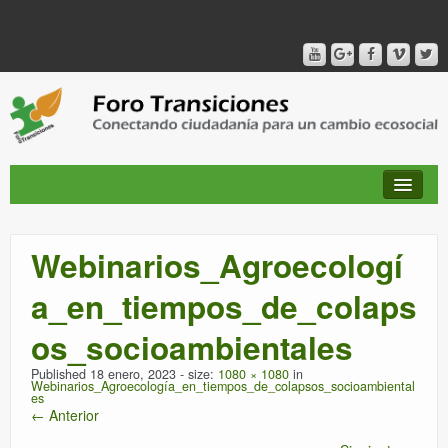
Webinarios_Agroecologí
QUIÉNES SOMOS
a_en_tiempos_de_colaps
PUBLICACIONES + TIEMPO DE TRANSICIONES
os_socioambientales
Published
RED AMIG@S DEL FORO
18 enero, 2023
- size:
1080 × 1080
in
Webinarios_Agroecología_en_tiempos_de_colapsos_socioambiental
es
← Anterior
CANAL DE VIDEO