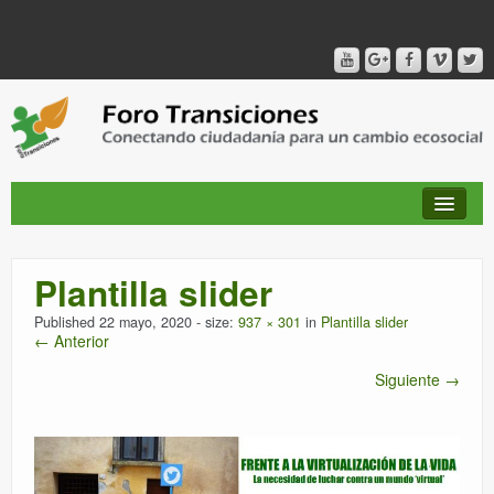
Plantilla slider
QUIÉNES SOMOS
Published
22 mayo, 2020
- size:
937 × 301
in
Plantilla slider
← Anterior
PUBLICACIONES + TIEMPO DE TRANSICIONES
Siguiente →
RED AMIG@S DEL FORO
CANAL DE VIDEO