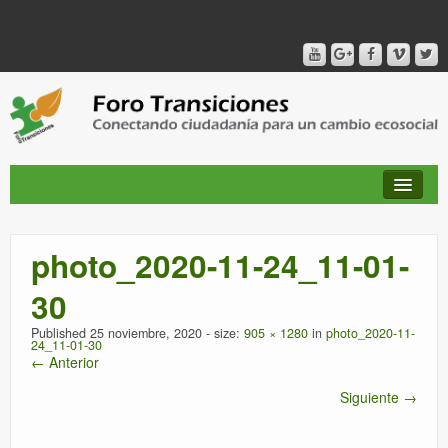
photo_2020-11-24_11-01-
QUIÉNES SOMOS
30
PUBLICACIONES + TIEMPO DE TRANSICIONES
Published
25 noviembre, 2020
- size:
905 × 1280
in
photo_2020-11-
24_11-01-30
← Anterior
RED AMIG@S DEL FORO
Siguiente →
CANAL DE VIDEO