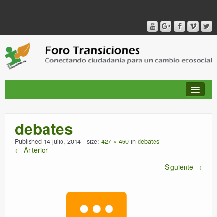
debates
QUIÉNES SOMOS
Published
14 julio, 2014
- size:
427 × 460
in
debates
← Anterior
PUBLICACIONES + TIEMPO DE TRANSICIONES
Siguiente →
RED AMIG@S DEL FORO
CANAL DE VIDEO